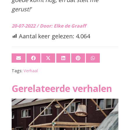
gerust!’
20-07-2022 /
Door: Elke de Graaff
Aantal keer gelezen:
4.064
Tags:
Verhaal
Gerelateerde verhalen