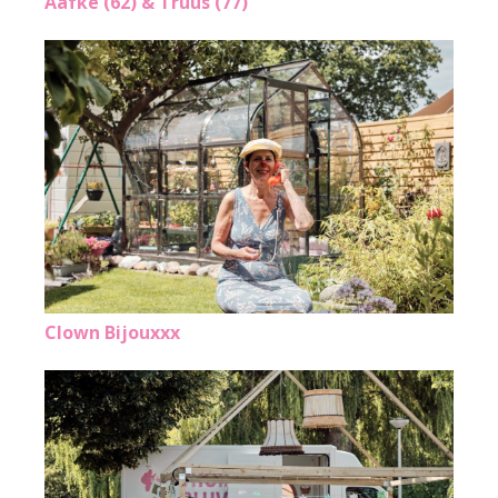
Aafke (62) & Truus (77)
Clown Bijouxxx