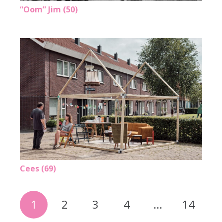
“Oom” Jim (50)
Cees (69)
1
2
3
4
…
14