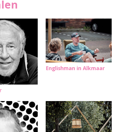
alen
Englishman in Alkmaar
r