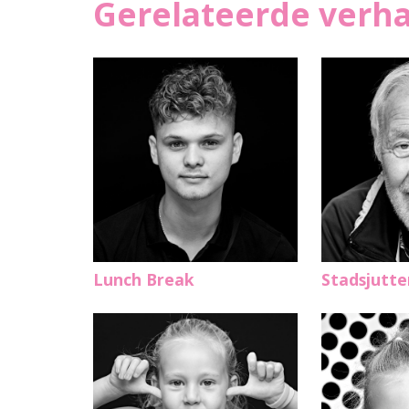
Gerelateerde verh
Lunch Break
Stadsjutte