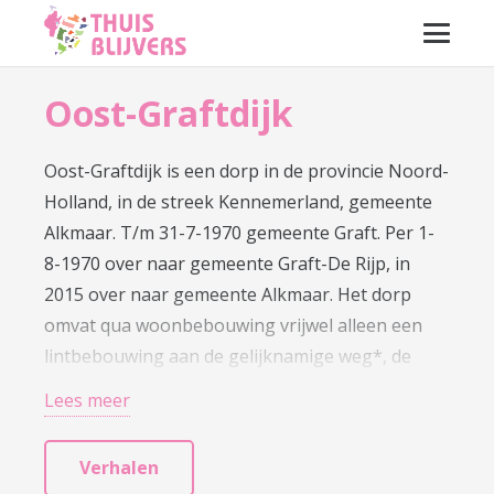
Oost-Graftdijk
Oost-Graftdijk is een dorp in de provincie Noord-
Holland, in de streek Kennemerland, gemeente
Alkmaar. T/m 31-7-1970 gemeente Graft. Per 1-
8-1970 over naar gemeente Graft-De Rijp, in
2015 over naar gemeente Alkmaar. Het dorp
omvat qua woonbebouwing vrijwel alleen een
lintbebouwing aan de gelijknamige weg*, de
‘dorpsstraat’ van het dorp, die strak parallel
Lees meer
langs de Kanaaldijk loopt. * Op het
straatnaambordje ter plekke – vreemd genoeg
Verhalen
zien wij er maar één staan, namelijk aan de