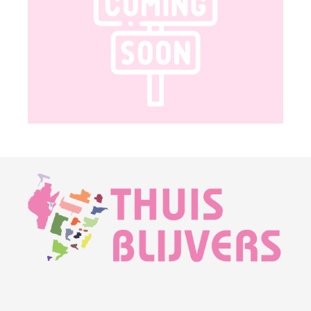
7
plaatsnaam toen gespeld als Oost Graftdyk – van
8
alle ij’s in plaats- en straatnamen werden y’s
9
gemaakt om bytes te besparen – en de
straatnaam werd ‘o graftdk’ (men spelde de
straatnamen toen geheel in kleine letters). Rond
2000 gaat PostNL alles weer voluit schrijven,
worden van de y’s weer ij’s gemaakt, én worden
de leestekens alsnog aangebracht. Maar hier en
daar werden en worden er een paar over het
hoofd gezien. Zo wordt de straatnaam in het
postcodesysteem sindsdien correct gespeld als
Oost-Graftdijk, en de plaatsnaam wordt vrijwel
identiek; het enige verschil is dat het
koppelteken daar wordt vergeten. Op een later
moment wordt de plaatsnaam alsnog correct
gespeld, maar… de straatnaam, die er dus