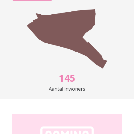
oostkant van de straat; aan de westkant van de
straat kunnen wij geen straatnaambordje
ontdekken – staat althans Oost-Graftdijk (zie
0
afbeelding). Vreemd genoeg staat in het
0
1
postcodeboek en – daarmee ook – in de
1
2
gemeentelijke basisregistratie BAG de
straatnaam gespeld als Oostgraftdijk. Wat ons
2
3
betreft is dat een spelfout, omdat de straatnaam
in dit geval immers gelijk is – en hoort te zijn –
1
4
5
aan de plaatsnaam.
2
5
6
Aantal inwoners
In 1978, bij de introductie van het
3
6
7
postcodesysteem, kon dat systeem nog geen
4
7
8
leestekens aan, én zijn woorden en letters zo
5
8
9
veel mogelijk ingekort, om op de – toen nog –
6
9
prijzige bytes te besparen. Zo werd deze